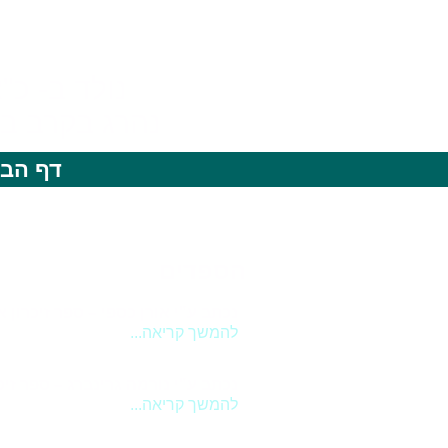
נולד ב- כ"א באב, תש
נהרג בקרב בפיגו
דף הבי
הספדים
נכתב ע"י אורן כספי – ספר זיכרון אוקט
להמשך קריאה...
נכתב ע"י נורמה גרינברג – ספר זיכרון
להמשך קריאה...