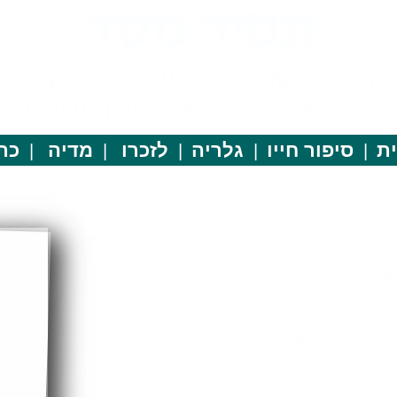
כ"א – 3.8.1961 בקיבוץ כפר מסריק
ע באריאל, בכ"א בחשון תשס"ג – 27.10.2002
ת
סיפור חייו
גלריה
לזכרו
מדיה
כתב
ובר 2003
 אוקטובר 2003