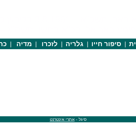
כ"א – 3.8.1961 בקיבוץ כפר מסריק
ע באריאל, בכ"א בחשון תשס"ג – 27.10.2002
ת
סיפור חייו
גלריה
לזכרו
מדיה
כתב
סיגל -
אתרי אינטרנט