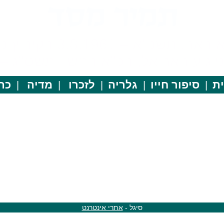
כ"א – 3.8.1961 בקיבוץ כפר מסריק
ע באריאל, בכ"א בחשון תשס"ג – 27.10.2002
ת
סיפור חייו
גלריה
לזכרו
מדיה
כתב
סיגל -
אתרי אינטרנט