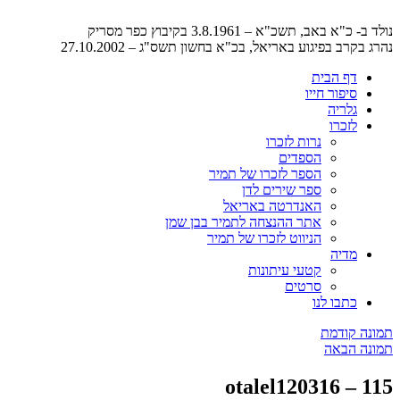
נולד ב- כ"א באב, תשכ"א – 3.8.1961 בקיבוץ כפר מסריק
נהרג בקרב בפיגוע באריאל, בכ"א בחשון תשס"ג – 27.10.2002
דף הבית
סיפור חייו
גלריה
לזכרו
נרות לזכרו
הספדים
הספר לזכרו של תמיר
ספר שירים לדן
האנדרטה באריאל
אתר ההנצחה לתמיר בבן שמן
הניווט לזכרו של תמיר
מדיה
קטעי עיתונות
סרטים
כתבו לנו
תמונה קודמת
תמונה הבאה
otalel120316 – 115