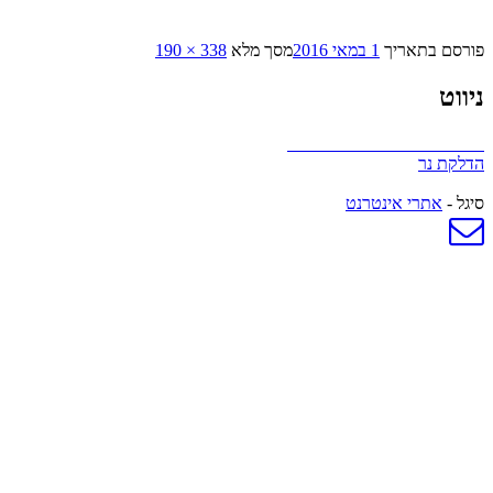
פורסם בתאריך
1 במאי 2016
מסך מלא
338 × 190
ניווט
פורסם ב
הניווט לזכרו של תמיר
הדלקת נר
סיגל -
אתרי אינטרנט