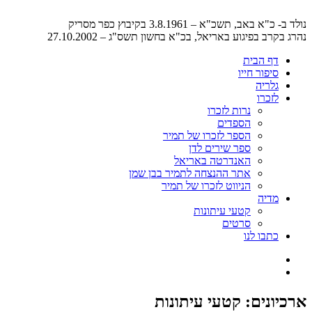
נולד ב- כ"א באב, תשכ"א – 3.8.1961 בקיבוץ כפר מסריק
נהרג בקרב בפיגוע באריאל, בכ"א בחשון תשס"ג – 27.10.2002
דף הבית
סיפור חייו
גלריה
לזכרו
נרות לזכרו
הספדים
הספר לזכרו של תמיר
ספר שירים לדן
האנדרטה באריאל
אתר ההנצחה לתמיר בבן שמן
הניווט לזכרו של תמיר
מדיה
קטעי עיתונות
סרטים
כתבו לנו
ארכיונים:
קטעי עיתונות