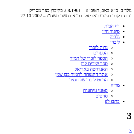
נולד ב- כ"א באב, תשכ"א – 3.8.1961 בקיבוץ כפר מסריק
נהרג בקרב בפיגוע באריאל, בכ"א בחשון תשס"ג – 27.10.2002
דף הבית
סיפור חייו
גלריה
לזכרו
נרות לזכרו
הספדים
הספר לזכרו של תמיר
ספר שירים לדן
האנדרטה באריאל
אתר ההנצחה לתמיר בבן שמן
הניווט לזכרו של תמיר
מדיה
קטעי עיתונות
סרטים
כתבו לנו
3
3